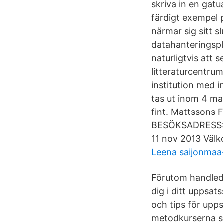
skriva in en gatua
färdigt exempel 
närmar sig sitt 
datahanteringspl
naturligtvis att 
litteraturcentrum
institution med 
tas ut inom 4 mar
fint. Mattssons
BESÖKSADRESS: K
11 nov 2013 Välk
Leena saijonmaa
Förutom handledni
dig i ditt uppsat
och tips för upp
metodkurserna ska