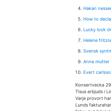
Hakan nesser
How to decla
Lucky look d
Helene fritz
Svensk synt
Anne mutter v
Evert carlss
Konsertvecka 29 
Tisus erbjuds i 
Varje provort ha
Lunds fakturahant