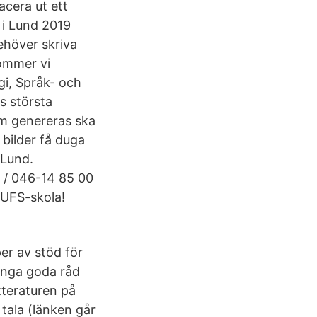
lacera ut ett
 i Lund 2019
ehöver skriva
kommer vi
gi, Språk- och
s största
om genereras ska
 bilder få duga
 Lund.
 / 046-14 85 00
LUFS-skola!
per av stöd för
många goda råd
tteraturen på
tala (länken går