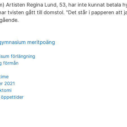
m) Artisten Regina Lund, 53, har inte kunnat betala 
ar tvisten gått till domstol. "Det står i papperen att
gående.
dgymnasium meritpoäng
isum förlängning
ig förmån
time
er 2021
ektomi
 öppettider