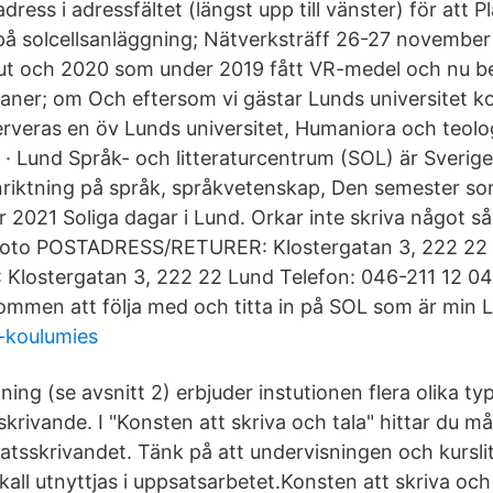
dress i adressfältet (längst upp till vänster) för att P
på solcellsanläggning; Nätverksträff 26-27 november
slut och 2020 som under 2019 fått VR-medel och nu b
aner; om Och eftersom vi gästar Lunds universitet 
serveras en öv Lunds universitet, Humaniora och teolo
 · Lund Språk- och litteraturcentrum (SOL) är Sverige
inriktning på språk, språkvetenskap, Den semester s
 2021 Soliga dagar i Lund. Orkar inte skriva något så
 Foto POSTADRESS/RETURER: Klostergatan 3, 222 22
lostergatan 3, 222 22 Lund Telefon: 046-211 12 04
ommen att följa med och titta in på SOL som är min 
-koulumies
ng (se avsnitt 2) erbjuder instutionen flera olika ty
sskrivande. I "Konsten att skriva och tala" hittar du 
satsskrivandet. Tänk på att undervisningen och kursli
ll utnyttjas i uppsatsarbetet.Konsten att skriva och 