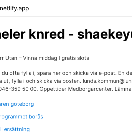
netlify.app
eler knred - shaekeyu
r Utan – Vinna middag I gratis slots
du ofta fylla i, spara ner och skicka via e-post. En d
a ut, fylla i och skicka via posten. lunds.kommun@lun
46-359 50 00. Öppettider Medborgarcenter. Lämna
ären göteborg
programmet borås
l ersättning