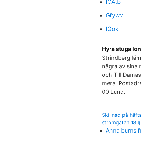
ICAtb
Gfywv
IQox
Hyra stuga lo
Strindberg läm
några av sina 
och Till Damas
mera. Postadre
00 Lund.
Skillnad på häf
strömgatan 18 l
Anna burns f