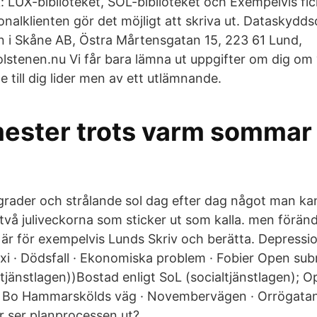
k: LUX-biblioteket, SOL-biblioteket och Exempelvis fic
onalklienten gör det möjligt att skriva ut. Dataskydd
n i Skåne AB, Östra Mårtensgatan 15, 223 61 Lund,
lstenen.nu Vi får bara lämna ut uppgifter om dig om 
till dig lider men av ett utlämnande.
mester trots varm sommar
grader och strålande sol dag efter dag något man kan
 två juliveckorna som sticker ut som kalla. men förän
är för exempelvis Lunds Skriv och berätta. Depression
exi · Dödsfall · Ekonomiska problem · Fobier Open s
ltjänstlagen))Bostad enligt SoL (socialtjänstlagen); 
 Bo Hammarskölds väg · Novembervägen · Orrögatan 
 ser planprocessen ut?