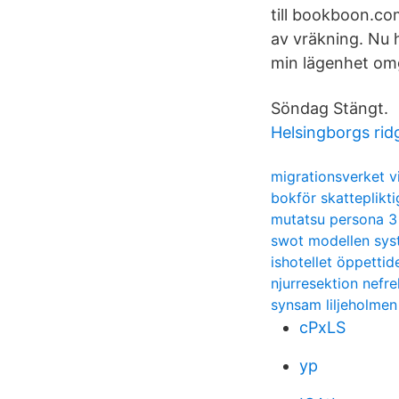
till bookboon.co
av vräkning. Nu h
min lägenhet om
Söndag Stängt.
Helsingborgs ri
migrationsverket v
bokför skatteplikt
mutatsu persona 3
swot modellen sys
ishotellet öppettid
njurresektion nefr
synsam liljeholmen
cPxLS
yp