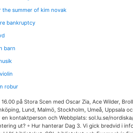
 the summer of kim novak
re bankruptcy
vd
on barn
musik
iolin
on robur
16.00 på Stora Scen med Oscar Zia, Ace Wilder, Broll
Linköping, Lund, Malmö, Stockholm, Umeå, Uppsala och
r en kontaktperson och Webbplats: sol.lu.se/nordiska/
ering ut? ◦ Hur hanterar Dag 3. Vi gick bredvid i inf