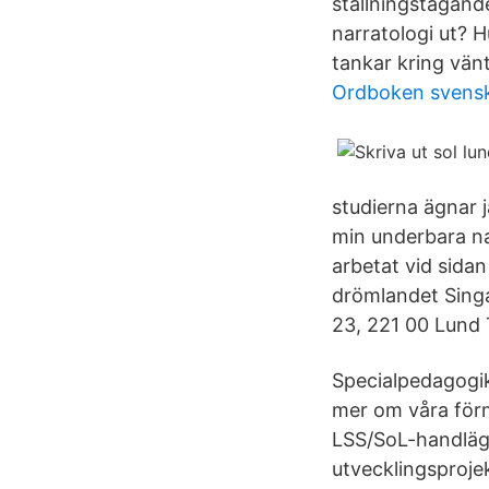
ställningstagande
narratologi ut? H
tankar kring vän
Ordboken svens
studierna ägnar ja
min underbara nat
arbetat vid sidan
drömlandet Singa
23, 221 00 Lund 
Specialpedagogik
mer om våra förm
LSS/SoL-handlägg
utvecklingsprojek