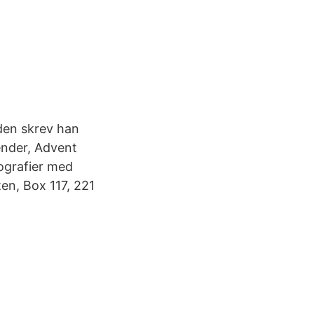
aden skrev han
ender, Advent
iografier med
en, Box 117, 221