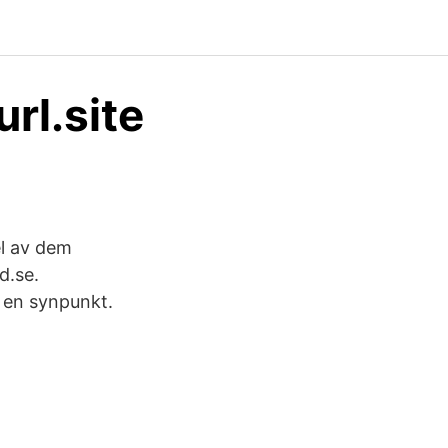
rl.site
el av dem
d.se.
 en synpunkt.