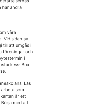
 berättelsernas
a har andra
 om våra
. Vid sidan av
 till att umgås i
ra föreningar och
bytestermin i
ostadress: Box
se.
vaneskolans Läs
l arbeta som
kartan är ett
, Börja med att