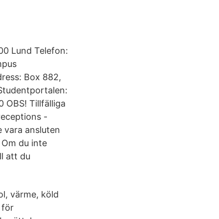
00 Lund Telefon:
mpus
dress: Box 882,
 Studentportalen:
OBS! Tillfälliga
eceptions -
 vara ansluten
. Om du inte
l att du
ol, värme, köld
 för