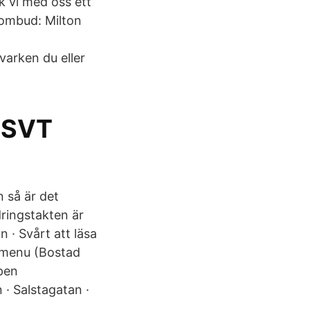
k vi med oss ett
sombud: Milton
varken du eller
 SVT
 så är det
dringstakten är
 · Svårt att läsa
ubmenu (Bostad
Open
· Salstagatan ·