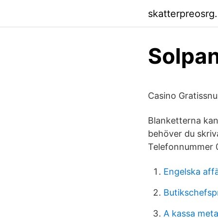
skatterpreosrg.
Solpan
Casino Gratissnur
Blanketterna kan 
behöver du skriv
Telefonnummer 0
Engelska aff
Butikschefs
A kassa metal