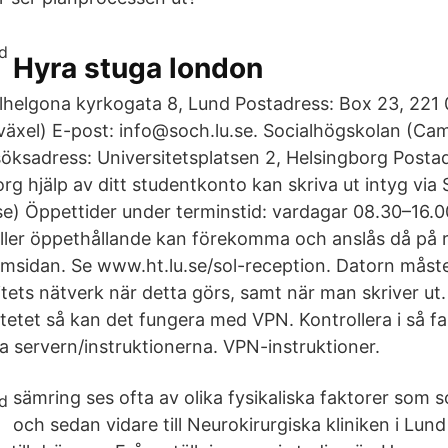
Hyra stuga london
lhelgona kyrkogata 8, Lund Postadress: Box 23, 221 
äxel) E-post: info@soch.lu.se. Socialhögskolan (Ca
öksadress: Universitetsplatsen 2, Helsingborg Posta
rg hjälp av ditt studentkonto kan skriva ut intyg via
e) Öppettider under terminstid: vardagar 08.30–16.00 
ller öppethållande kan förekomma och anslås då på r
msidan. Se www.ht.lu.se/sol-reception. Datorn måste
sitets nätverk när detta görs, samt när man skriver ut
sitetet så kan det fungera med VPN. Kontrollera i så fal
 servern/instruktionerna. VPN-instruktioner.
sämring ses ofta av olika fysikaliska faktorer som s
och sedan vidare till Neurokirurgiska kliniken i Lund