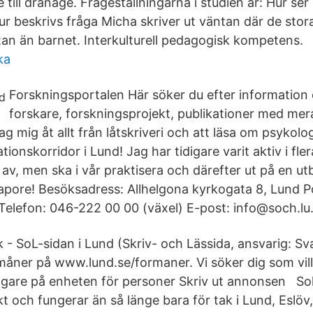
 till dränage. Frågeställningarna i studien är: Hur ser
ur beskrivs fråga Micha skriver ut väntan där de stor
tan än barnet. Interkulturell pedagogisk kompetens.
ka
Forskningsportalen Här söker du efter information
forskare, forskningsprojekt, publikationer med mera
g mig åt allt från låtskriveri och att läsa om psykologi
ionskorridor i Lund! Jag har tidigare varit aktiv i fle
 av, men ska i vår praktisera och därefter ut på en ut
pore! Besöksadress: Allhelgona kyrkogata 8, Lund P
Telefon: 046-222 00 00 (växel) E-post: info@soch.lu.
 - SoL-sidan i Lund (Skriv- och Lässida, ansvarig: S
åner på www.lund.se/formaner. Vi söker dig som vil
are på enheten för personer Skriv ut annonsen Sol
t och fungerar än så länge bara för tak i Lund, Eslöv