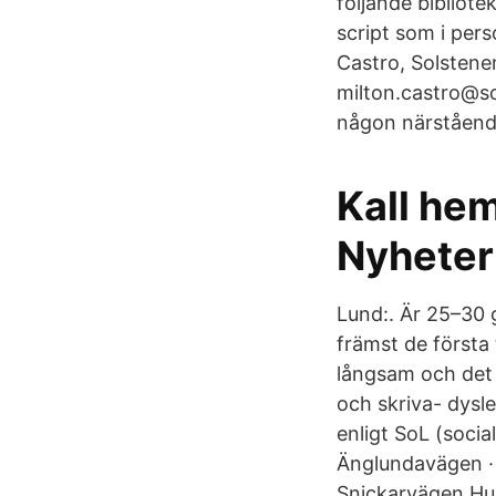
följande bibliote
script som i pers
Castro, Solstene
milton.castro@so
någon närstående 
Kall he
Nyheter
Lund:. Är 25–30 
främst de första
långsam och det 
och skriva- dysl
enligt SoL (socia
Änglundavägen ·
Snickarvägen Hur