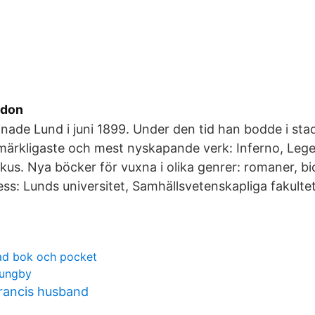
ndon
nade Lund i juni 1899. Under den tid han bodde i st
märkligaste och mest nyskapande verk: Inferno, Leg
kus. Nya böcker för vuxna i olika genrer: romaner, b
ss: Lunds universitet, Samhällsvetenskapliga fakultet
tad bok och pocket
jungby
rancis husband