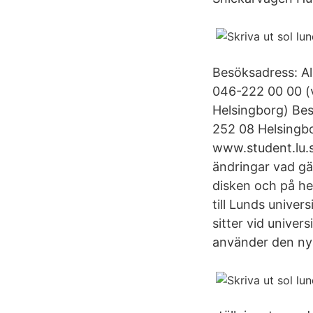
Besöksadress: Al
046-222 00 00 (v
Helsingborg) Bes
252 08 Helsingbo
www.student.lu.s
ändringar vad gä
disken och på he
till Lunds univer
sitter vid univer
använder den nya